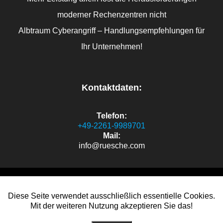
moderner Rechenzentren nicht
Albtraum Cyberangriff – Handlungsempfehlungen für
Ihr Unternehmen!
Kontaktdaten:
Telefon:
+49-2261-9989701
Mail:
info@ruesche.com
sven.oliver.ruesche.de
Diese Seite verwendet ausschließlich essentielle Cookies.
Mit der weiteren Nutzung akzeptieren Sie das!
© 2026 sven.oliver.ruesche.de.