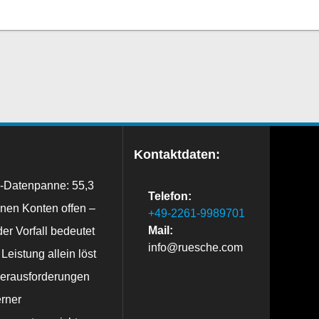
Kontaktdaten:
-Datenpanne: 55,3
Telefon:
onen Konten offen –
+49-2261-9989701
er Vorfall bedeutet
Mail:
info@ruesche.com
Leistung allein löst
Herausforderungen
rner