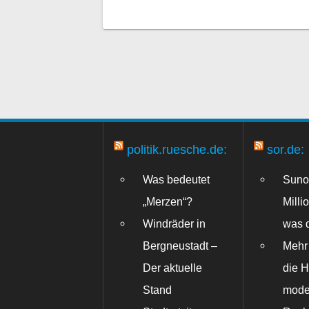
politik.ruesche.de:
sor.de:
Was bedeutet
Suno
„Merzen“?
Milli
Windräder in
was d
Bergneustadt –
Mehr 
Der aktuelle
die 
Stand
mode