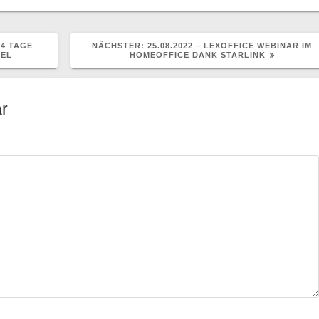
NÄCHSTER
14 TAGE
NÄCHSTER:
25.08.2022 – LEXOFFICE WEBINAR IM
BEITRAG:
KEL
HOMEOFFICE DANK STARLINK
r