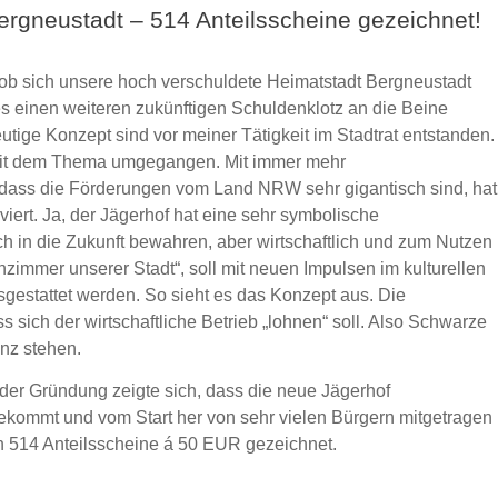
rgneustadt – 514 Anteilsscheine gezeichnet!
 ob sich unsere hoch verschuldete Heimatstadt Bergneustadt
es einen weiteren zukünftigen Schuldenklotz an die Beine
utige Konzept sind vor meiner Tätigkeit im Stadtrat entstanden.
ch mit dem Thema umgegangen. Mit immer mehr
 dass die Förderungen vom Land NRW sehr gigantisch sind, hat
viert. Ja, der Jägerhof hat eine sehr symbolische
ch in die Zukunft bewahren, aber wirtschaftlich und zum Nutzen
zimmer unserer Stadt“, soll mit neuen Impulsen im kulturellen
estattet werden. So sieht es das Konzept aus. Die
sich der wirtschaftliche Betrieb „lohnen“ soll. Also Schwarze
anz stehen.
der Gründung zeigte sich, dass die neue Jägerhof
ekommt und vom Start her von sehr vielen Bürgern mitgetragen
n 514 Anteilsscheine á 50 EUR gezeichnet.