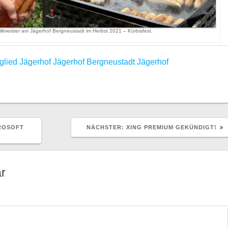
illmeister am Jägerhof Bergneustadt im Herbst 2021 – Kürbisfest.
glied
Jägerhof
Jägerhof Bergneustadt
Jägerhof
NÄCHSTER
ROSOFT
NÄCHSTER:
XING PREMIUM GEKÜNDIGT!
BEITRAG:
r