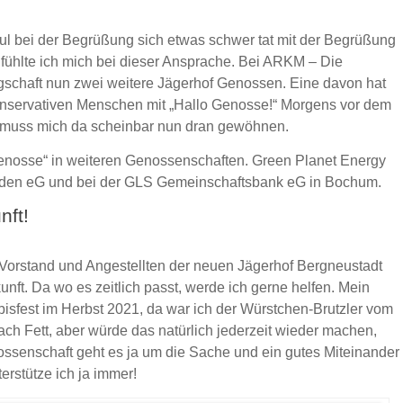
ul bei der Begrüßung sich etwas schwer tat mit der Begrüßung
ühlte ich mich bei dieser Ansprache. Bei ARKM – Die
legschaft nun zwei weitere Jägerhof Genossen. Eine davon hat
Konservativen Menschen mit „Hallo Genosse!“ Morgens vor dem
h muss mich da scheinbar nun dran gewöhnen.
Genosse“ in weiteren Genossenschaften. Green Planet Energy
den eG und bei der GLS Gemeinschaftsbank eG in Bochum.
nft!
 Vorstand und Angestellten der neuen Jägerhof Bergneustadt
unft. Da wo es zeitlich passt, werde ich gerne helfen. Mein
rbisfest im Herbst 2021, da war ich der Würstchen-Brutzler vom
ach Fett, aber würde das natürlich jederzeit wieder machen,
nossenschaft geht es ja um die Sache und ein gutes Miteinander
erstütze ich ja immer!