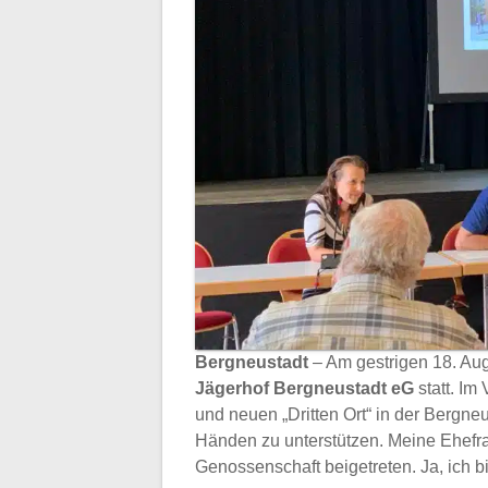
Bergneustadt
– Am gestrigen 18. Au
Jägerhof Bergneustadt eG
statt. Im
und neuen „Dritten Ort“ in der Bergneu
Händen zu unterstützen. Meine Ehefra
Genossenschaft beigetreten. Ja, ich b