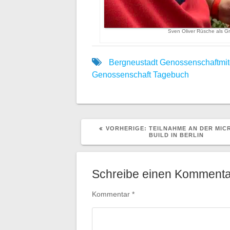
Sven Oliver Rüsche als Gr
Bergneustadt
Genossenschaftmit
Genossenschaft
Tagebuch
VORHERIGER
VORHERIGE:
TEILNAHME AN DER MIC
BEITRAG:
BUILD IN BERLIN
Schreibe einen Kommenta
Kommentar
*