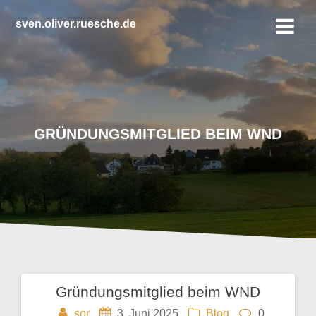
Zum
Inhalt
sven.oliver.ruesche.de
springen
GRÜNDUNGSMITGLIED BEIM WND
Gründungsmitglied beim WND
Beitragsnavigation
sor
3. Juni 2025
Blog
0