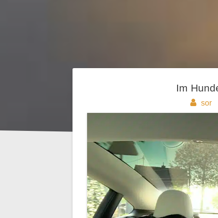
Beitragsnavigation
Im Hund
sor