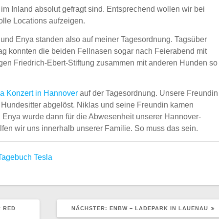
e im Inland absolut gefragt sind. Entsprechend wollen wir bei
olle Locations aufzeigen.
und Enya standen also auf meiner Tagesordnung. Tagsüber
ag konnten die beiden Fellnasen sogar nach Feierabend mit
igen Friedrich-Ebert-Stiftung zusammen mit anderen Hunden so
ha Konzert in Hannover
auf der Tagesordnung. Unsere Freundin
 Hundesitter abgelöst. Niklas und seine Freundin kamen
. Enya wurde dann für die Abwesenheit unserer Hannover-
en wir uns innerhalb unserer Familie. So muss das sein.
Tagebuch
Tesla
NÄCHSTER
 RED
NÄCHSTER:
ENBW – LADEPARK IN LAUENAU
BEITRAG: