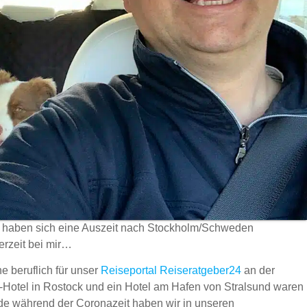
n haben sich eine Auszeit nach Stockholm/Schweden
erzeit bei mir…
e beruflich für unser
Reiseportal Reiseratgeber24
an der
-Hotel in Rostock und ein Hotel am Hafen von Stralsund waren
ade während der Coronazeit haben wir in unseren