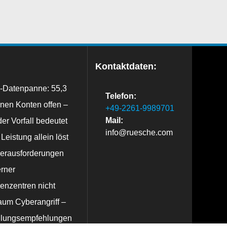
Kontaktdaten:
-Datenpanne: 55,3
Telefon:
onen Konten offen –
+49-2261-9989701
er Vorfall bedeutet
Mail:
info@ruesche.com
Leistung allein löst
Herausforderungen
rner
enzentren nicht
aum Cyberangriff –
lungsempfehlungen