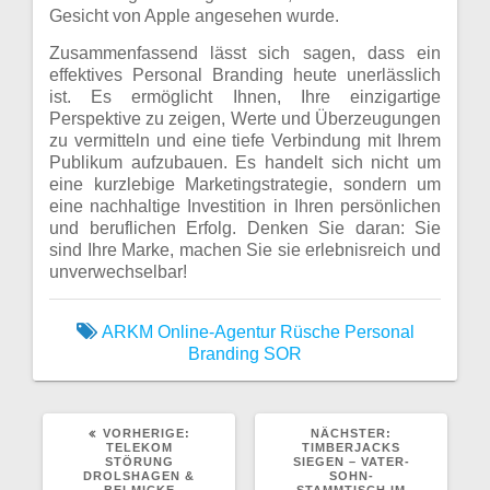
Gesicht von Apple angesehen wurde.
Zusammenfassend lässt sich sagen, dass ein
effektives Personal Branding heute unerlässlich
ist. Es ermöglicht Ihnen, Ihre einzigartige
Perspektive zu zeigen, Werte und Überzeugungen
zu vermitteln und eine tiefe Verbindung mit Ihrem
Publikum aufzubauen. Es handelt sich nicht um
eine kurzlebige Marketingstrategie, sondern um
eine nachhaltige Investition in Ihren persönlichen
und beruflichen Erfolg. Denken Sie daran: Sie
sind Ihre Marke, machen Sie sie erlebnisreich und
unverwechselbar!
ARKM
Online-Agentur Rüsche
Personal
Branding
SOR
VORHERIGER
NÄCHSTER
VORHERIGE:
NÄCHSTER:
BEITRAG:
BEITRAG:
TELEKOM
TIMBERJACKS
STÖRUNG
SIEGEN – VATER-
DROLSHAGEN &
SOHN-
BELMICKE
STAMMTISCH IM